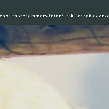
e
angebote
sommer
winter
flecki-card
kinder
k