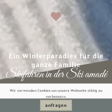
Ein Winterparadies für die
ganze Familie
Skifahren in der Ski amadé
Perfekte Bedingungen für Anfänger und Profis
Wir verwenden Cookies um unsere Webseite stätig zu
verbessern.
anfragen
Einstellungen ändern
Alles Akzeptieren, weiter
unverbindlich Anfragen